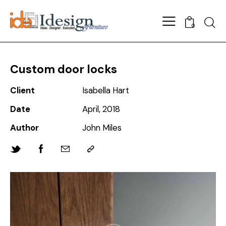
Searc
0
Custom door locks
Client
Isabella Hart
Date
April, 2018
Author
John Miles
Twitter-
Facebook
Share-
Copy
new
email
URL
to
clipboard