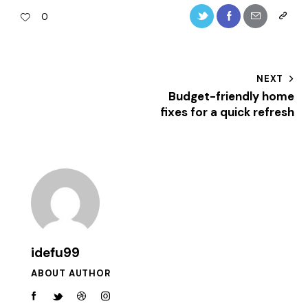
Twitter-
Facebook
Share-
Copy
0
new
email
URL
to
Post
NEXT
clipboa
Budget-friendly home
navigation
fixes for a quick refresh
idefu99
ABOUT AUTHOR
facebook-
twitter-
dribble-
instagram