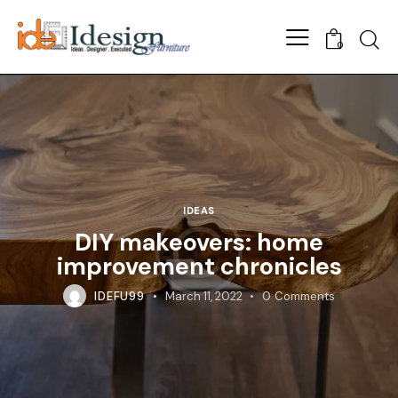
Searc
0
IDEAS
DIY makeovers: home
improvement chronicles
IDEFU99
March 11, 2022
0
Comments